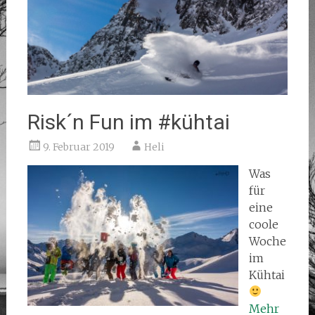
Risk´n Fun im #kühtai
9. Februar 2019
Heli
Was
für
eine
coole
Woche
im
Kühtai
Mehr