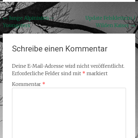
Beitragsnavigation
←
Junge Alpinisten –
Update Felsklettern /
Youngsters
Wilden Kaiser
→
Schreibe einen Kommentar
Deine E-Mail-Adresse wird nicht veröffentlicht.
Erforderliche Felder sind mit
*
markiert
Kommentar
*