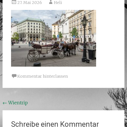
27. Mai 2026
Heli
Kommentar hinterlassen
Beitragsnavigation
←
Wientrip
Schreibe einen Kommentar