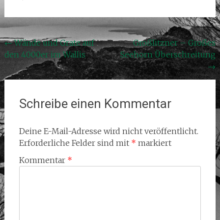
Beitragsnavigation
←
Wände und Grate auf
Großlitzner – Großes
den 4000er im Wallis
Seehorn Überschreitung
→
Schreibe einen Kommentar
Deine E-Mail-Adresse wird nicht veröffentlicht.
Erforderliche Felder sind mit
*
markiert
Kommentar
*